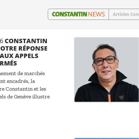
Articles Con
6
CONSTANTIN
 NOTRE RÉPONSE
 AUX APPELS
ORMÉS
nement de marchés
nt encadrés, la
re Constantin et les
els de Genève illustre