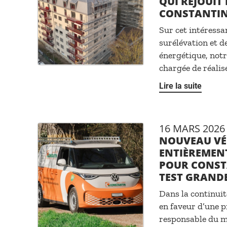
QUI RÉJOUIT 
CONSTANTI
Sur cet intéressa
surélévation et d
énergétique, notr
chargée de réalise
Lire la suite
16 MARS 2026
NOUVEAU VÉ
ENTIÈREMEN
POUR CONSTA
TEST GRAND
Dans la continui
en faveur d’une p
responsable du m