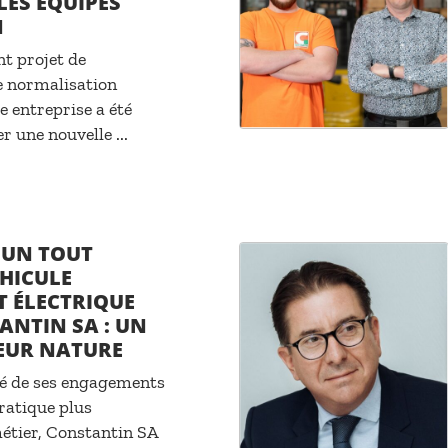
LES ÉQUIPES
N
nt projet de
e normalisation
e entreprise a été
r une nouvelle ...
UN TOUT
HICULE
T ÉLECTRIQUE
NTIN SA : UN
EUR NATURE
té de ses engagements
ratique plus
étier, Constantin SA